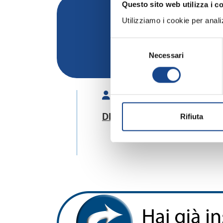
Questo sito web utilizza i c
Utilizziamo i cookie per analizz
Selezione
Rinnovo adesione Comuni
Necessari
del
consenso
Relatore:
DE LUCA Antonia
- Esperto
Rifiuta