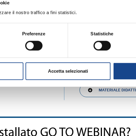
ookie
are il nostro traffico a fini statistici.
Rinnovo adesione 
 anno 2021
Preferenze
Statistiche
Allegati:
 ANUSCA
Accetta selezionati
PROGRAMMA
MATERIALE DIDATT