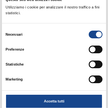
Rinnovo adesione Comuni anno 2020
Utilizziamo i cookie per analizzare il nostro traffico a fini
statistici.
Selezione
Necessari
del
consenso
Rinnovo adesione Soci Individuali anno 2020
Preferenze
Relatore:
Statistiche
- Esperto ANUSCA
CALVIGIONI Renzo
Marketing
Allegati:
Accetta tutti
PROGRAMMA