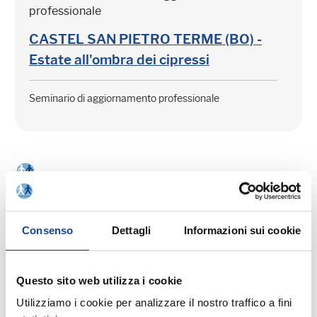
professionale
CASTEL SAN PIETRO TERME (BO) -
Estate all'ombra dei cipressi
Seminario di aggiornamento professionale
03/09/26 - Seminario di aggiornamento
Consenso
Dettagli
Informazioni sui cookie
professionale
CASTEL SAN PIETRO TERME (BO) -
La cittadinanza italiana dopo la legge
Questo sito web utilizza i cookie
74/2025
Utilizziamo i cookie per analizzare il nostro traffico a fini