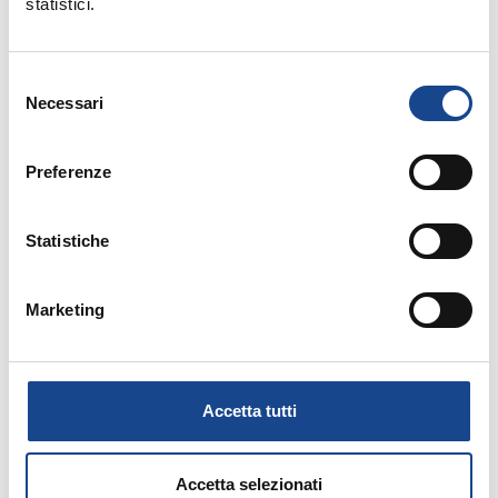
statistici.
Seminario di aggiornamento professionale
Selezione
Necessari
del
consenso
Preferenze
14/09/26 - Corso riservato agli operatori del
Statistiche
Comune di Torre del Greco
TORRE DEL GRECO - Separazione e
Marketing
divorzio
Corso riservato agli operatori del Comune di
Accetta tutti
Torre del Greco
Accetta selezionati