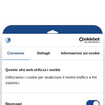
Rinnovo adesione Comuni anno 2020
Consenso
Dettagli
Informazioni sui cookie
Questo sito web utilizza i cookie
Utilizziamo i cookie per analizzare il nostro traffico a fini
statistici.
Rinnovo adesione Soci Individuali anno 2020
Selezione
Necessari
del