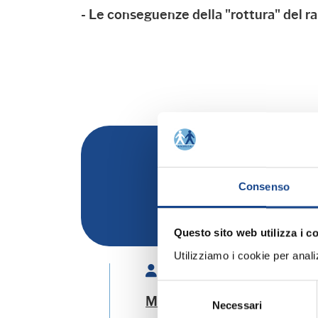
- Le conseguenze della "rottura" del ra
Consenso
Rinnovo adesione Comuni
Questo sito web utilizza i c
Utilizziamo i cookie per analizz
Relatore:
Selezione
MINARDI Romano
- Espert
Necessari
del