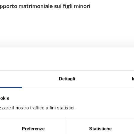
pporto matrimoniale sui figli minori
Dettagli
Rinnovo adesione 
 anno 2020
ookie
are il nostro traffico a fini statistici.
Allegati:
o ANUSCA
Preferenze
Statistiche
PROGRAMMA