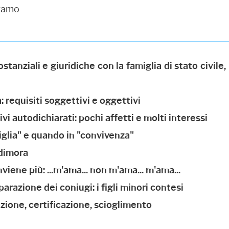
rgamo
stanziali e giuridiche con la famiglia di stato civile, la
: requisiti soggettivi e oggettivi
tivi autodichiarati: pochi affetti e molti interessi
iglia" e quando in "convivenza"
 dimora
iene più: ...m'ama... non m'ama... m'ama...
parazione dei coniugi: i figli minori contesi
tuzione, certificazione, scioglimento