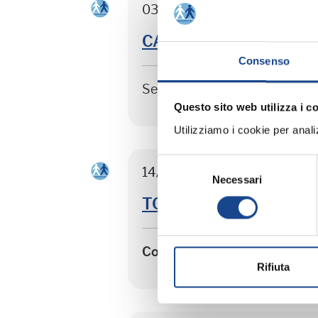
03/09/26 - Seminario di agg
CASTEL SAN PIETRO TER
Consenso
Seminario di aggiornamento 
Questo sito web utilizza i c
Utilizziamo i cookie per analizz
Selezione
14/09/26 - Corso riservato ag
Necessari
del
consenso
TORRE DEL GRECO - Sep
Corso riservato agli operato
Rifiuta