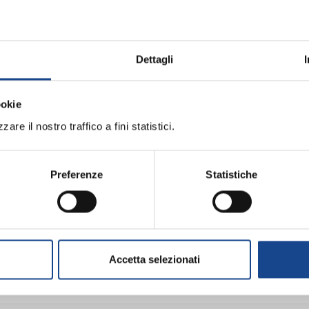
iornamento professionale
ME (BO) - La cittadinanza italiana dopo 
Dettagli
professionale
ookie
are il nostro traffico a fini statistici.
li operatori del Comune di Torre del Greco
Preferenze
Statistiche
arazione e divorzio
ri del Comune di Torre del Greco
Accetta selezionati