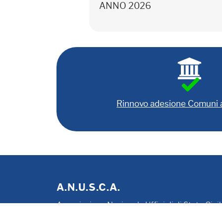
ANNO 2026
Rinnovo adesione Comuni
A.N.U.S.C.A.
Associazione Nazionale Ufficiali di Stato Civi
P. IVA 00705281202