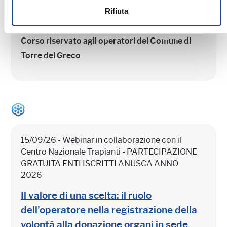
TORRE DEL GRECO - L'adozione
Rifiuta
Corso riservato agli operatori del Comune di
Torre del Greco
15/09/26 - Webinar in collaborazione con il
Centro Nazionale Trapianti - PARTECIPAZIONE
GRATUITA ENTI ISCRITTI ANUSCA ANNO
2026
Il valore di una scelta: il ruolo
dell'operatore nella registrazione della
volontà alla donazione organi in sede