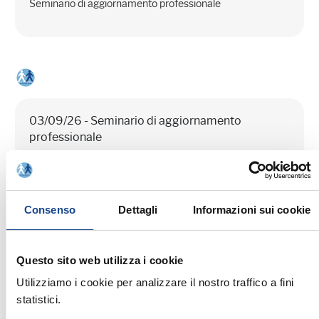
Seminario di aggiornamento professionale
03/09/26 - Seminario di aggiornamento
professionale
CASTEL SAN PIETRO TERME (BO) -
La cittadinanza italiana dopo la legge
74/2025
Consenso
Dettagli
Informazioni sui cookie
Seminario di aggiornamento professionale
Questo sito web utilizza i cookie
Utilizziamo i cookie per analizzare il nostro traffico a fini
statistici.