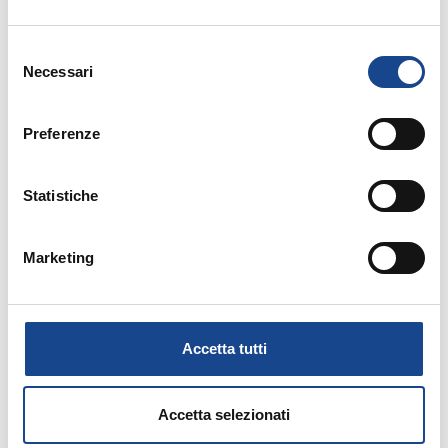
Selezione
Necessari
del
consenso
Preferenze
14/09/26 - Corso riservato agli operatori del
Comune di Torre del Greco
Statistiche
TORRE DEL GRECO - Separazione e
divorzio
Marketing
Corso riservato agli operatori del Comune di
Torre del Greco
Accetta tutti
Accetta selezionati