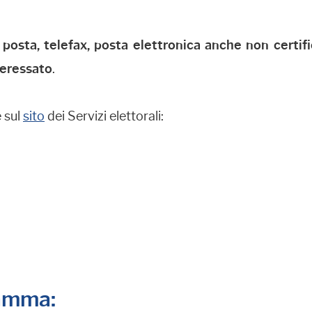
 posta, telefax, posta elettronica anche non certif
teressato
.
e sul
sito
dei Servizi elettorali:
ramma: