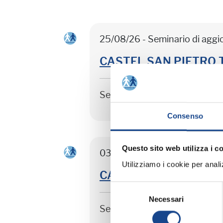
25/08/26 - Seminario di agg
CASTEL SAN PIETRO TER
Seminario di aggiornamento 
Consenso
Questo sito web utilizza i c
03/09/26 - Seminario di agg
Utilizziamo i cookie per analizz
CASTEL SAN PIETRO TER
Selezione
Necessari
del
Seminario di aggiornamento 
consenso