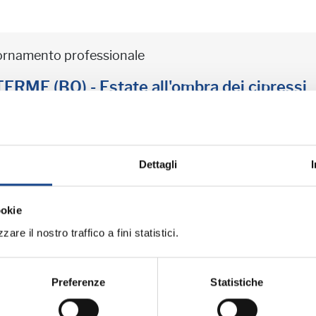
iornamento professionale
ME (BO) - Estate all'ombra dei cipressi
professionale
Dettagli
ookie
iornamento professionale
are il nostro traffico a fini statistici.
ME (BO) - La cittadinanza italiana dopo 
Preferenze
Statistiche
professionale