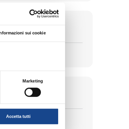
la legge 74/2025
Informazioni sui cookie
Marketing
Accetta tutti