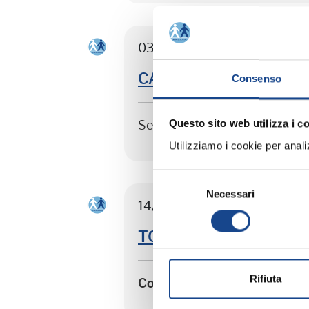
03/09/26 - Seminario di agg
CASTEL SAN PIETRO TER
Consenso
Questo sito web utilizza i c
Seminario di aggiornamento 
Utilizziamo i cookie per analizz
Selezione
Necessari
del
14/09/26 - Corso riservato ag
consenso
TORRE DEL GRECO - Sep
Rifiuta
Corso riservato agli operato