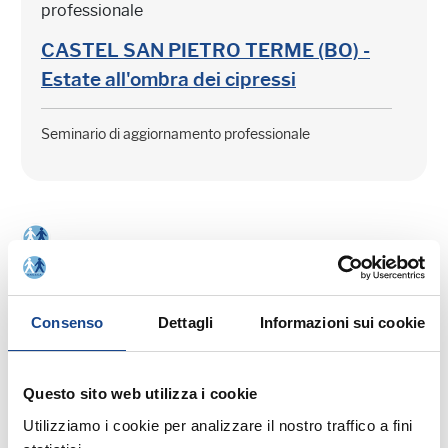
professionale
CASTEL SAN PIETRO TERME (BO) -
Estate all'ombra dei cipressi
Seminario di aggiornamento professionale
03/09/26 - Seminario di aggiornamento
professionale
Consenso
Dettagli
Informazioni sui cookie
CASTEL SAN PIETRO TERME (BO) -
La cittadinanza italiana dopo la legge
Questo sito web utilizza i cookie
74/2025
Utilizziamo i cookie per analizzare il nostro traffico a fini