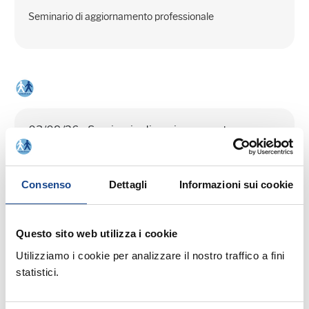
Seminario di aggiornamento professionale
03/09/26 - Seminario di aggiornamento
professionale
CASTEL SAN PIETRO TERME (BO) -
Consenso
Dettagli
Informazioni sui cookie
La cittadinanza italiana dopo la legge
74/2025
Questo sito web utilizza i cookie
Seminario di aggiornamento professionale
Utilizziamo i cookie per analizzare il nostro traffico a fini
statistici.