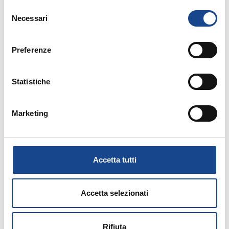
Selezione
Necessari
del
consenso
14/09/26 - Corso riservato agli operatori del
Preferenze
Comune di Torre del Greco
TORRE DEL GRECO - Separazione e
Statistiche
divorzio
Marketing
Corso riservato agli operatori del Comune di
Torre del Greco
Accetta tutti
Accetta selezionati
15/09/26 - Corso riservato agli operatori del
Rifiuta