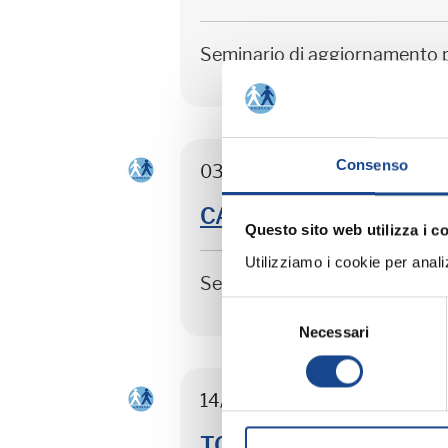
Seminario di aggiornamento 
Consenso
03/09/26 - Seminario di agg
CASTEL SAN PIETRO TER
Questo sito web utilizza i c
Utilizziamo i cookie per analizz
Seminario di aggiornamento 
Selezione
Necessari
del
consenso
14/09/26 - Corso riservato ag
TORRE DEL GRECO - Sep