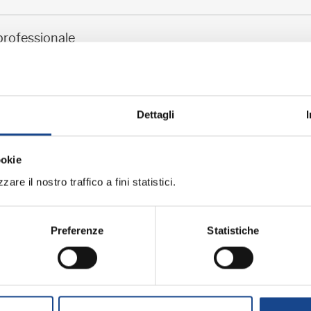
professionale
Dettagli
iornamento professionale
ME (BO) - La cittadinanza italiana dopo 
ookie
are il nostro traffico a fini statistici.
professionale
Preferenze
Statistiche
li operatori del Comune di Torre del Greco
arazione e divorzio