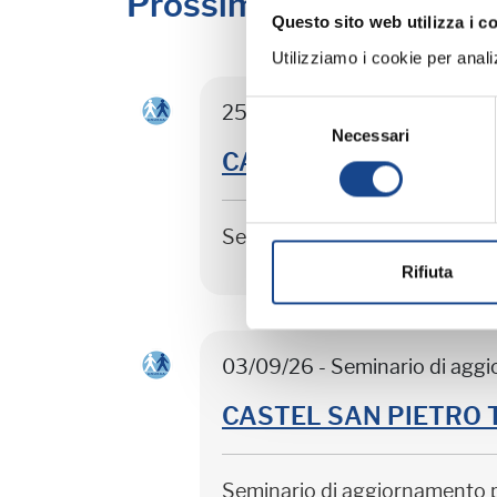
Prossimi corsi in prog
Questo sito web utilizza i c
Utilizziamo i cookie per analizz
Selezione
25/08/26 - Seminario di agg
Necessari
del
CASTEL SAN PIETRO TER
consenso
Seminario di aggiornamento 
Rifiuta
03/09/26 - Seminario di agg
CASTEL SAN PIETRO TER
Seminario di aggiornamento 