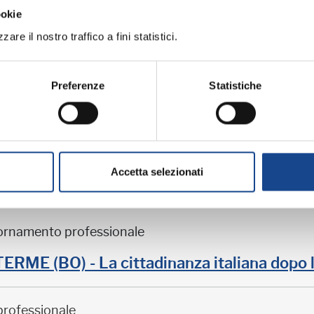
ramma:
ookie
are il nostro traffico a fini statistici.
iornamento professionale
Preferenze
Statistiche
ME (BO) - Estate all'ombra dei cipressi
professionale
Accetta selezionati
iornamento professionale
ME (BO) - La cittadinanza italiana dopo 
professionale