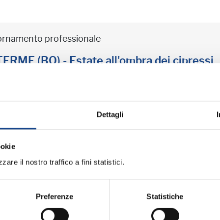
iornamento professionale
ME (BO) - Estate all'ombra dei cipressi
professionale
Dettagli
ookie
iornamento professionale
are il nostro traffico a fini statistici.
ME (BO) - La cittadinanza italiana dopo 
Preferenze
Statistiche
professionale