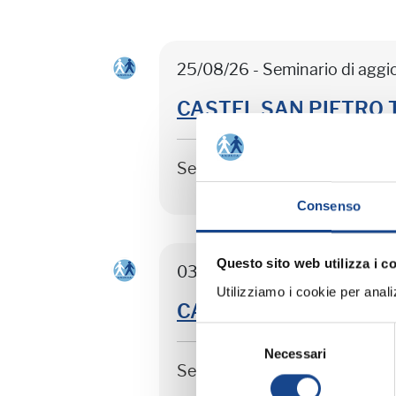
25/08/26 - Seminario di agg
CASTEL SAN PIETRO TER
Seminario di aggiornamento 
Consenso
Questo sito web utilizza i c
03/09/26 - Seminario di agg
Utilizziamo i cookie per analizz
CASTEL SAN PIETRO TER
Selezione
Necessari
del
Seminario di aggiornamento 
consenso