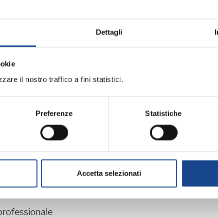
Allegati:
Dettagli
o ANUSCA
PROGRAMMA - SCHE
ookie
MATERIALE DIDATT
are il nostro traffico a fini statistici.
ramma:
Preferenze
Statistiche
iornamento professionale
Accetta selezionati
ME (BO) - Estate all'ombra dei cipressi
professionale