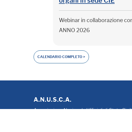
organi in sede CIE
Webinar in collaborazione c
ANNO 2026
CALENDARIO COMPLETO >
A.N.U.S.C.A.
Associazione Nazionale Ufficiali di Stato Civi
P. IVA 00705281202