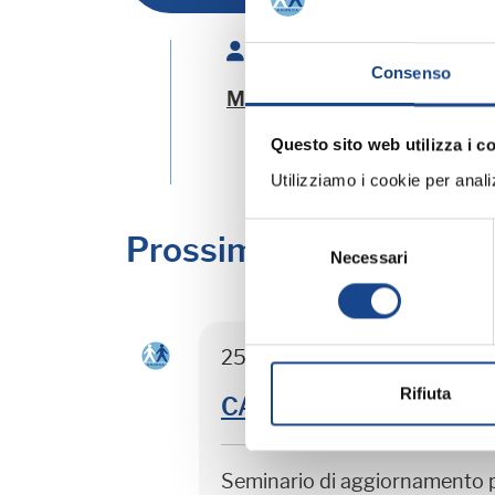
Relatore:
Consenso
MINARDI Romano
- Espert
Questo sito web utilizza i c
Utilizziamo i cookie per analizz
Selezione
Prossimi corsi in prog
Necessari
del
consenso
25/08/26 - Seminario di agg
Rifiuta
CASTEL SAN PIETRO TER
Seminario di aggiornamento 