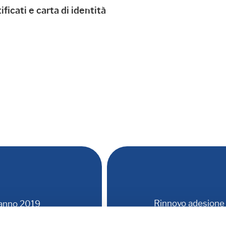
icati e carta di identità
Rinnovo adesione 
 anno 2019