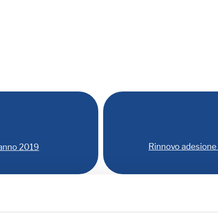
Rinnovo adesione 
 anno 2019
Allegati:
erto ANUSCA
PROGRAMMA - SCHE