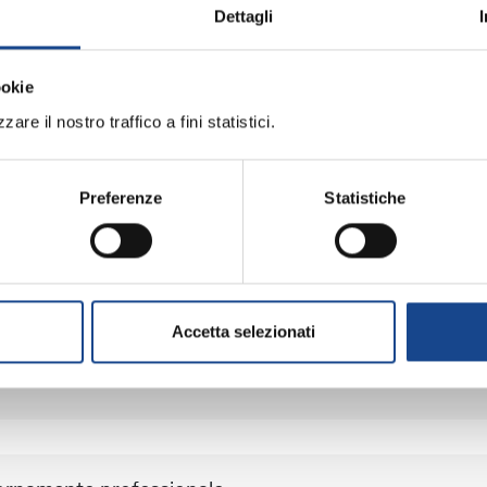
Dettagli
MATERIALE DIDATT
ookie
are il nostro traffico a fini statistici.
ramma:
Preferenze
Statistiche
iornamento professionale
ME (BO) - Estate all'ombra dei cipressi
Accetta selezionati
professionale