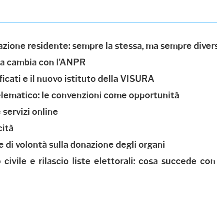
zione residente: sempre la stessa, ma sempre diver
sa cambia con l'ANPR
ificati e il nuovo istituto della VISURA
 telematico: le convenzioni come opportunità
e servizi online
cità
e di volontà sulla donazione degli organi
 civile e rilascio liste elettorali: cosa succede con