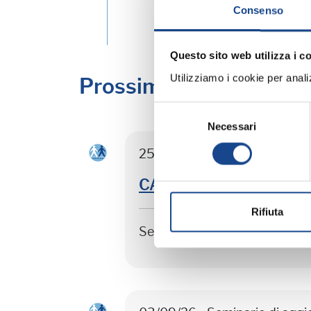
Consenso
Questo sito web utilizza i c
Utilizziamo i cookie per analizz
Prossimi corsi in prog
Selezione
Necessari
del
consenso
25/08/26 - Seminario di agg
CASTEL SAN PIETRO TER
Rifiuta
Seminario di aggiornamento 