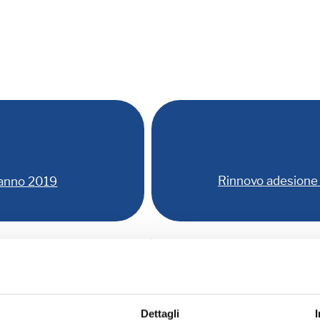
Rinnovo adesione 
 anno 2019
Allegati:
erto ANUSCA
PROGRAMMA - SCHE
Dettagli