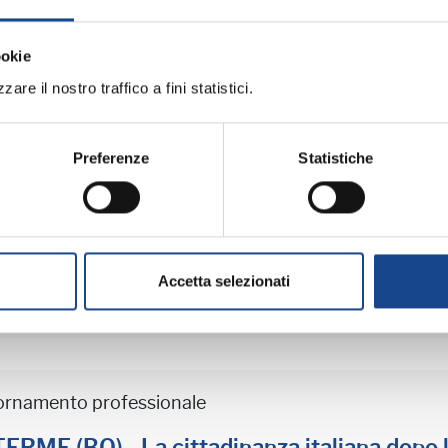
MATERIALE DIDATT
ookie
ramma:
are il nostro traffico a fini statistici.
Preferenze
Statistiche
iornamento professionale
ME (BO) - Estate all'ombra dei cipressi
Accetta selezionati
professionale
iornamento professionale
ME (BO) - La cittadinanza italiana dopo 