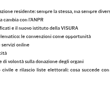
zione residente: sempre la stessa, ma sempre diver
sa cambia con l'ANPR
ificati e il nuovo istituto della VISURA
 telematico: le convenzioni come opportunità
e servizi online
cità
e di volontà sulla donazione degli organi
 civile e rilascio liste elettorali: cosa succede con