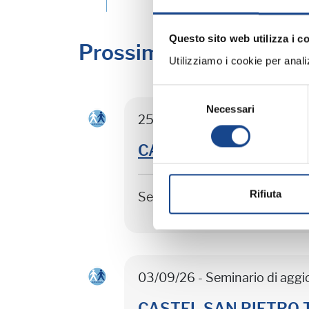
Questo sito web utilizza i c
Prossimi corsi in prog
Utilizziamo i cookie per analizz
Selezione
Necessari
del
25/08/26 - Seminario di agg
consenso
CASTEL SAN PIETRO TER
Rifiuta
Seminario di aggiornamento 
03/09/26 - Seminario di agg
CASTEL SAN PIETRO TER