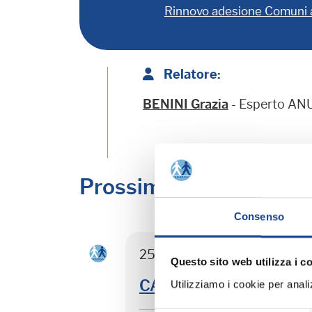
Rinnovo adesione Comuni
Relatore:
BENINI Grazia
- Esperto A
Prossimi corsi in prog
Consenso
25/08/26 - Seminario di agg
Questo sito web utilizza i c
CASTEL SAN PIETRO TER
Utilizziamo i cookie per analizz