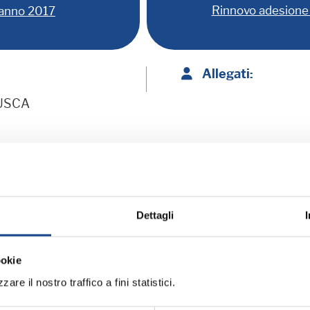
Rinnovo adesione 
 anno 2017
Allegati:
NUSCA
ramma:
Dettagli
iornamento professionale
ookie
ME (BO) - Estate all'ombra dei cipressi
are il nostro traffico a fini statistici.