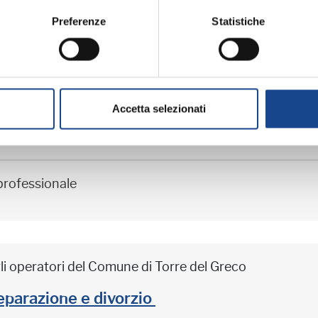
professionale
Preferenze
Statistiche
iornamento professionale
Accetta selezionati
ME (BO) - La cittadinanza italiana dopo 
professionale
li operatori del Comune di Torre del Greco
arazione e divorzio