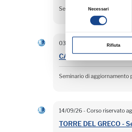
Selezione
Seminario di aggiornamento 
Necessari
del
consenso
03/09/26 - Seminario di agg
Rifiuta
CASTEL SAN PIETRO TER
Seminario di aggiornamento 
14/09/26 - Corso riservato ag
TORRE DEL GRECO - Sep