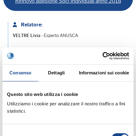
Rinnovo adesione Soci Individuali anno 2018
Relatore:
- Esperto ANUSCA
VELTRE Livia
Allegati:
Consenso
Dettagli
Informazioni sui cookie
PROGRAMMA - SCHEDA DI ISCRIZIONE
Questo sito web utilizza i cookie
MATERIALE DIDATTICO
Utilizziamo i cookie per analizzare il nostro traffico a fini
statistici.
Prossimi corsi in programma:
Selezione