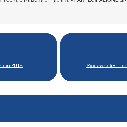
on il Centro Nazionale Trapianti - PARTECIPAZIONE
 anno 2018
Rinnovo adesione 
le e d'Anagrafe