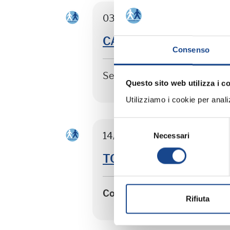
03/09/26 - Seminario di agg
CASTEL SAN PIETRO TER
Consenso
Seminario di aggiornamento 
Questo sito web utilizza i c
Utilizziamo i cookie per analizz
Selezione
14/09/26 - Corso riservato ag
Necessari
del
consenso
TORRE DEL GRECO - Sep
Corso riservato agli operato
Rifiuta