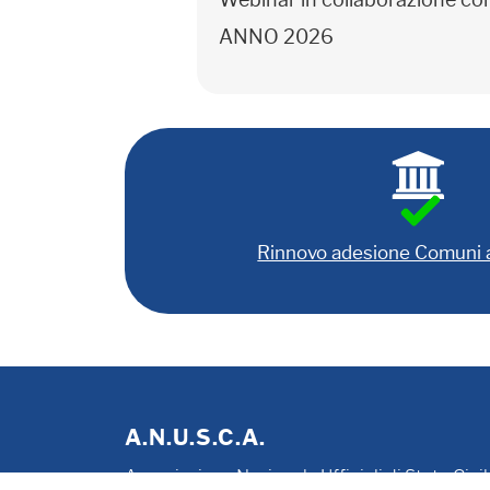
Webinar in collaborazione c
ANNO 2026
Rinnovo adesione Comuni
A.N.U.S.C.A.
Associazione Nazionale Ufficiali di Stato Civi