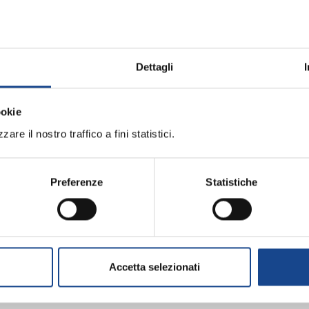
iornamento professionale
ME (BO) - La cittadinanza italiana dopo 
Dettagli
professionale
ookie
are il nostro traffico a fini statistici.
li operatori del Comune di Torre del Greco
Preferenze
Statistiche
arazione e divorzio
ri del Comune di Torre del Greco
Accetta selezionati