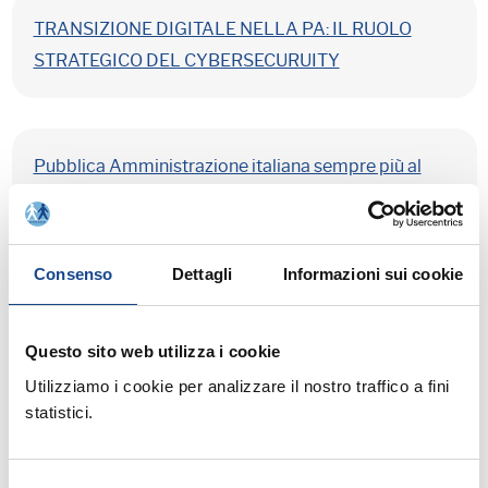
TRANSIZIONE DIGITALE NELLA PA: IL RUOLO
STRATEGICO DEL CYBERSECURUITY
Pubblica Amministrazione italiana sempre più al
femminile: il 60% è donna
Consenso
Dettagli
Informazioni sui cookie
TXT Public Sector, un hub per la digitalizzazione
della PA
Questo sito web utilizza i cookie
Utilizziamo i cookie per analizzare il nostro traffico a fini
statistici.
Salari detassati anche nella PA: attenzione a
pensioni e politiche sociali
Selezione