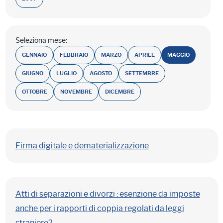
Seleziona mese:
GENNAIO
FEBBRAIO
MARZO
APRILE
MAGGIO
GIUGNO
LUGLIO
AGOSTO
SETTEMBRE
OTTOBRE
NOVEMBRE
DICEMBRE
Firma digitale e dematerializzazione
Atti di separazioni e divorzi : esenzione da imposte
anche per i rapporti di coppia regolati da leggi
straniere?