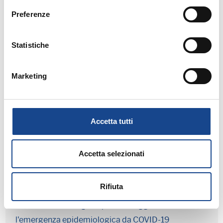
Preferenze
Statistiche
COVID-19: Nuovo modello autodichiarazione per
spostamenti tra Regioni
Marketing
Pacchetto P.A. e DL "Rilancio": concorsi digitali
Accetta tutti
Accetta selezionati
COVID-19: pubblicato in G.U. il decreto Legge
Rifiuta
Ulteriori misure urgenti per fronteggiare
l'emergenza epidemiologica da COVID-19