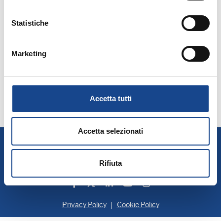
Statistiche
Seleziona mese:
Marketing
GENNAIO
FEBBRAIO
MARZO
APRILE
MAGGIO
GIUGNO
LUGLIO
AGOSTO
SETTEMBRE
OTTOBRE
NOVEMBRE
DICEMBRE
Accetta tutti
Accetta selezionati
A.N.U.S.C.A.
Associazione Nazionale Ufficiali di Stato Civile e d'Anagrafe
P. IVA 00705281202
Rifiuta
Privacy Policy
Cookie Policy