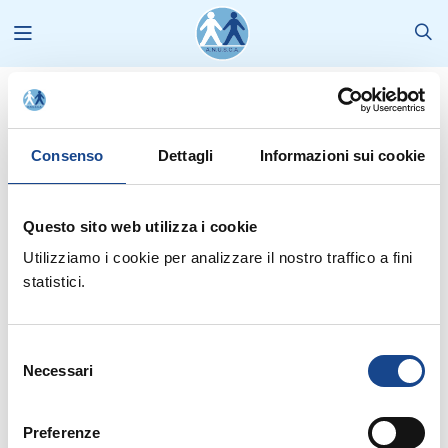
News
2020
Consenso
Dettagli
Informazioni sui cookie
News
Selezione corrente:
Questo sito web utilizza i cookie
Canali
: Ultime notizie |
Tipo Comunicazione
: --- |
Formazione
: ---
2020
Utilizziamo i cookie per analizzare il nostro traffico a fini
statistici.
Seleziona anno:
2026
2025
2024
2023
2022
2021
Selezione
Necessari
2020
2019
2018
2017
2016
2015
2014
del
consenso
2013
2012
2011
2010
2009
2008
Preferenze
2007