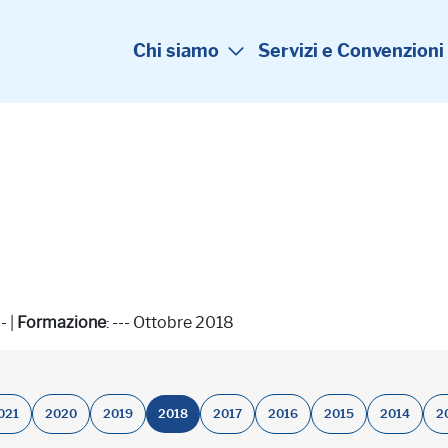
Chi siamo
Servizi e Convenzioni
-- |
Formazione
: --- Ottobre 2018
021
2020
2019
2018
2017
2016
2015
2014
2