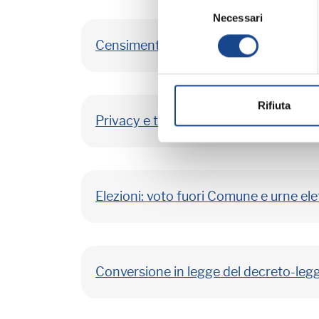
Selezione
Necessari
del
consenso
Censimento permanente popolazione:
Rifiuta
Privacy e trasparenza dei partiti e mov
Elezioni: voto fuori Comune e urne ele
Conversione in legge del decreto-legg