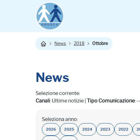
News
2018
Ottobre
News
Selezione corrente:
Canali
: Ultime notizie |
Tipo Comunicazione
: -
Seleziona anno:
2026
2025
2024
2023
2022
2