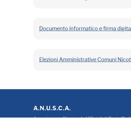
Documento informatico e firma digita
Elezioni Amministrative Comuni Nico
A.N.U.S.C.A.
Associazione Nazionale Ufficiali di Stato Civi
P. IVA 00705281202