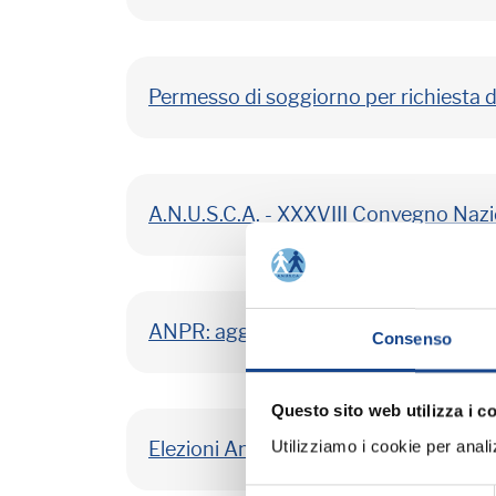
Permesso di soggiorno per richiesta d
A.N.U.S.C.A. - XXXVIII Convegno Naz
ANPR: aggiornata la documentazione
Consenso
Questo sito web utilizza i c
Utilizziamo i cookie per analizz
Elezioni Amministrative di Domenica 