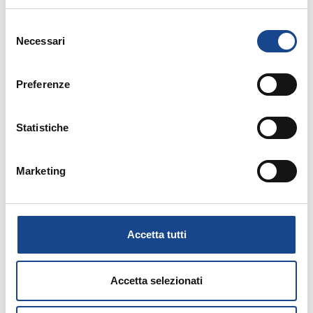
Selezione
Necessari
del
2017: legge di bilancio
consenso
Preferenze
Referendum Costituzionale del 4 dicembre 2016:
Statistiche
affissione manifesto convocazione comizi
Marketing
Stranieri: rinnovo del permesso di soggiorno per
attesa occupazione
Accetta tutti
Accetta selezionati
Referendum Costituzionale del 4 dicembre 2016: