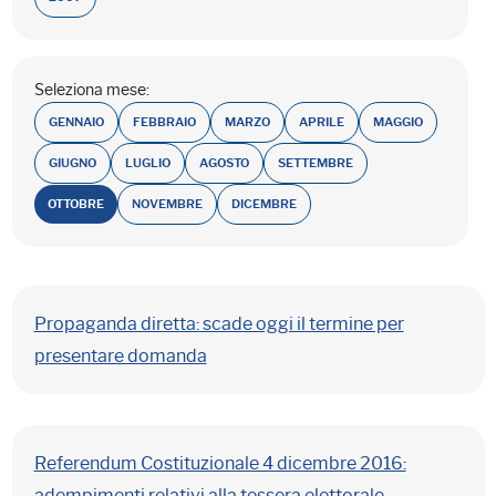
Seleziona mese:
GENNAIO
FEBBRAIO
MARZO
APRILE
MAGGIO
GIUGNO
LUGLIO
AGOSTO
SETTEMBRE
OTTOBRE
NOVEMBRE
DICEMBRE
Propaganda diretta: scade oggi il termine per
presentare domanda
Referendum Costituzionale 4 dicembre 2016:
adempimenti relativi alla tessera elettorale