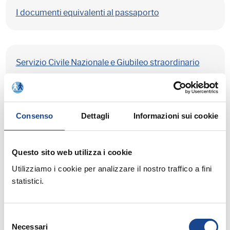
I documenti equivalenti al passaporto
Servizio Civile Nazionale e Giubileo straordinario
della Misericordia; scade il 25 gennaio il bando
Consenso
Dettagli
Informazioni sui cookie
ISTAT e la Rilevazione annuale degli eventi
demografici di stato civile (D7A annuale)
Questo sito web utilizza i cookie
Utilizziamo i cookie per analizzare il nostro traffico a fini
statistici.
ISTAT e il glossario dei termini statistici
Selezione
Necessari
del