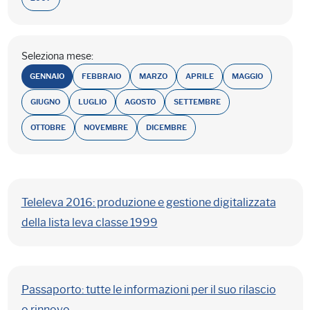
Seleziona mese:
GENNAIO
FEBBRAIO
MARZO
APRILE
MAGGIO
GIUGNO
LUGLIO
AGOSTO
SETTEMBRE
OTTOBRE
NOVEMBRE
DICEMBRE
Teleleva 2016: produzione e gestione digitalizzata
della lista leva classe 1999
Passaporto: tutte le informazioni per il suo rilascio
o rinnovo