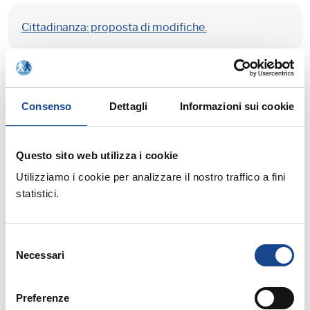
Cittadinanza: proposta di modifiche.
Modalità di composizione di seggi elettorali.
Consenso
Dettagli
Informazioni sui cookie
Questo sito web utilizza i cookie
Turno elettorale straordinario di domenica 26
Utilizziamo i cookie per analizzare il nostro traffico a fini
ottobre 2014.
statistici.
Selezione
Legge 07 aprile 2014 n. 56 e autentiche in materia
Necessari
del
elettorale
consenso
Preferenze