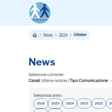
News
2014
Ottobre
News
Selezione corrente:
Canali
: Ultime notizie |
Tipo Comunicazione
: -
Seleziona anno:
2026
2025
2024
2023
2022
2