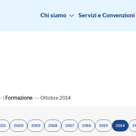
Chi siamo
Servizi e Convenzioni
-- |
Formazione
: --- Ottobre 2014
021
2020
2019
2018
2017
2016
2015
2014
2