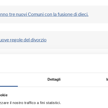
nno tre nuovi Comuni con la fusione di dieci.
uove regole del divorzio
ENZA AMMINISTRATIVA
Dettagli
14. Comunicazione dati con la procedura elettorale in
ookie
are il nostro traffico a fini statistici.