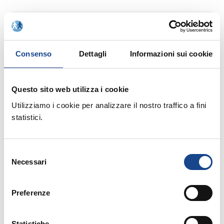
Pareri espressi dal garante della Privacy.
Consenso
Dettagli
Informazioni sui cookie
Elezioni comunali di domenica 26 e lunedì 27
Questo sito web utilizza i cookie
maggio 2013 - Rinnovazione della Commissione
Utilizziamo i cookie per analizzare il nostro traffico a fini
Elettorale Comunale.-
statistici.
Selezione
Relazione annuale del Garante della Privacy 2013.
Necessari
del
consenso
Preferenze
Fondo Europeo per i Rimpatri, stanziati 3.000.000
di euro per il finanziamento di programmi di
Statistiche