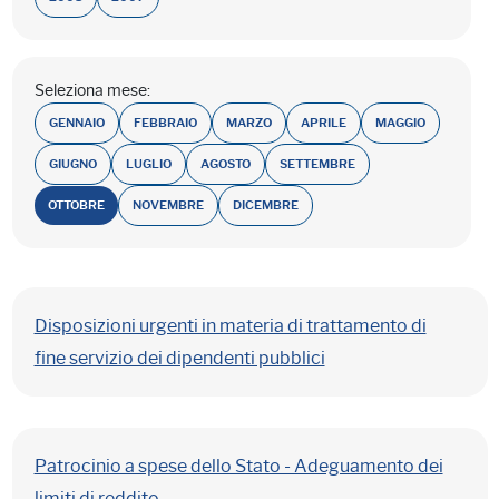
Seleziona mese:
GENNAIO
FEBBRAIO
MARZO
APRILE
MAGGIO
GIUGNO
LUGLIO
AGOSTO
SETTEMBRE
OTTOBRE
NOVEMBRE
DICEMBRE
Disposizioni urgenti in materia di trattamento di
fine servizio dei dipendenti pubblici
Patrocinio a spese dello Stato - Adeguamento dei
limiti di reddito