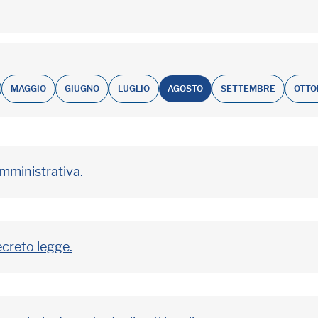
MAGGIO
GIUGNO
LUGLIO
AGOSTO
SETTEMBRE
OTTO
amministrativa.
ecreto legge.