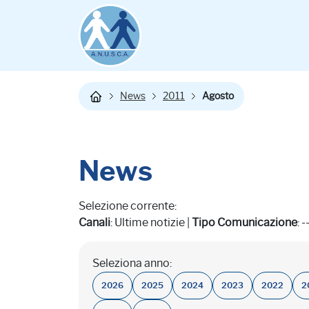
News
2011
Agosto
News
Selezione corrente:
Canali
: Ultime notizie |
Tipo Comunicazione
: -
Seleziona anno:
2026
2025
2024
2023
2022
2