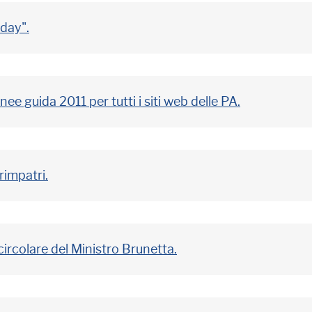
 day".
ee guida 2011 per tutti i siti web delle PA.
rimpatri.
ircolare del Ministro Brunetta.