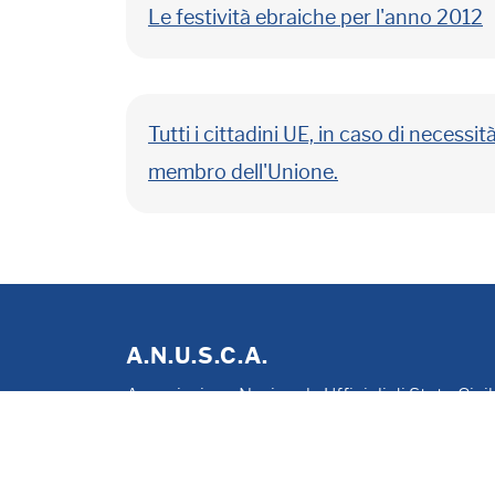
Le festività ebraiche per l'anno 2012
Tutti i cittadini UE, in caso di neces
membro dell'Unione.
A.N.U.S.C.A.
Associazione Nazionale Ufficiali di Stato Civi
P. IVA 00705281202