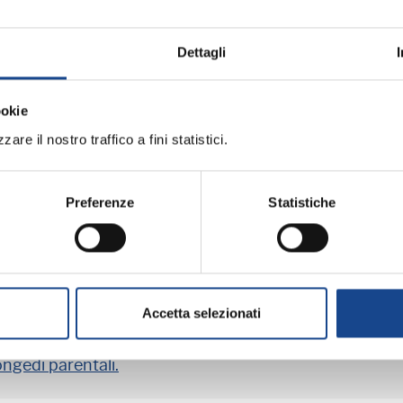
Dettagli
zazione finanziaria e per lo sviluppo.
ookie
are il nostro traffico a fini statistici.
odice fiscale e tessera sanitaria
Preferenze
Statistiche
Accetta selezionati
ngedi parentali.