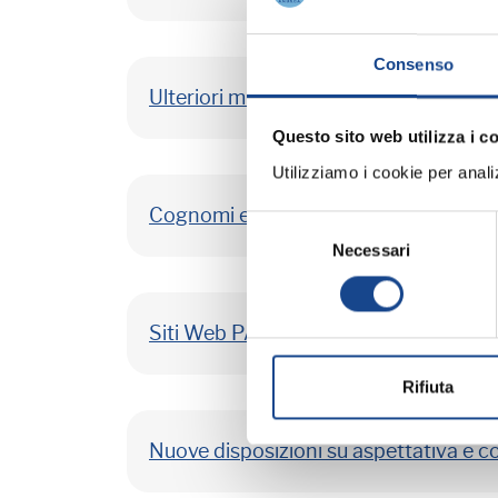
Consenso
Ulteriori misure urgenti per la stabiliz
Questo sito web utilizza i c
Utilizziamo i cookie per analizz
Cognomi e nomi con segni diacritici: c
Selezione
Necessari
del
consenso
Siti Web PA: le linee guida
Rifiuta
Nuove disposizioni su aspettativa e co