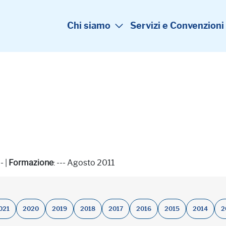
Chi siamo
Servizi e Convenzioni
-- |
Formazione
: --- Agosto 2011
021
2020
2019
2018
2017
2016
2015
2014
2