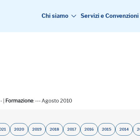
Chi siamo
Servizi e Convenzioni
-- |
Formazione
: --- Agosto 2010
021
2020
2019
2018
2017
2016
2015
2014
2