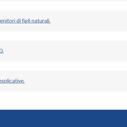
itori di figli naturali.
D.
esplicative.