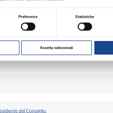
e dei collegi uninominali provinciali.
Preferenze
Statistiche
 cittadini stranieri residenti in Italia.
Accetta selezionati
a cittadini stranieri coniugati con italiani
residente del Consiglio.