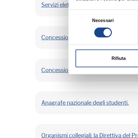
Servizi elettorali, al via la ridefinizion
Selezione
Necessari
del
consenso
Concessione della cittadinanza italiana a
Rifiuta
Concessione della cittadinanza italiana 
Anagrafe nazionale degli studenti.
Organismi collegiali: la Direttiva del P