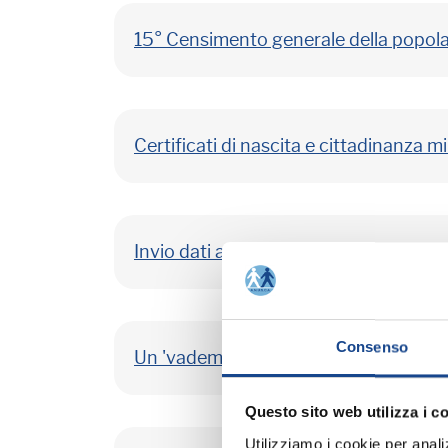
15° Censimento generale della popolaz
Certificati di nascita e cittadinanza mi
Invio dati all'INPS tramite INA SAIA
Consenso
Un 'vademecum' per misurare le perf
Questo sito web utilizza i c
Utilizziamo i cookie per analizz