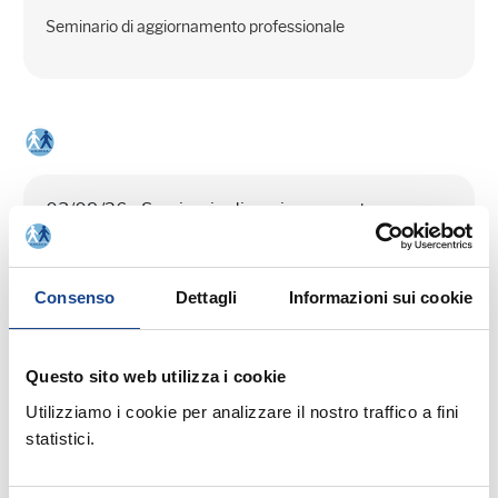
Seminario di aggiornamento professionale
03/09/26 - Seminario di aggiornamento
professionale
CASTEL SAN PIETRO TERME (BO) -
Consenso
Dettagli
Informazioni sui cookie
La cittadinanza italiana dopo la legge
74/2025
Questo sito web utilizza i cookie
Seminario di aggiornamento professionale
Utilizziamo i cookie per analizzare il nostro traffico a fini
statistici.