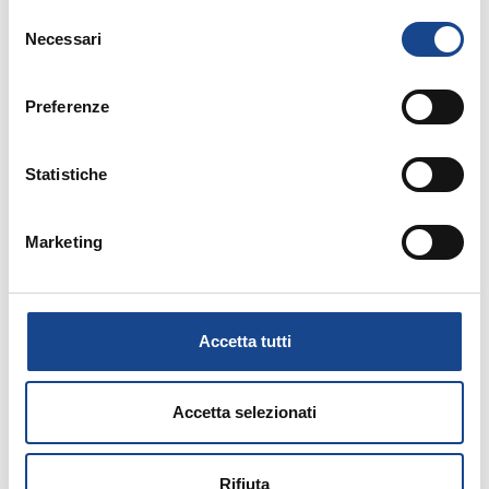
Selezione
Necessari
del
consenso
14/09/26 - Corso riservato agli operatori del
Preferenze
Comune di Torre del Greco
TORRE DEL GRECO - Separazione e
Statistiche
divorzio
Marketing
Corso riservato agli operatori del Comune di
Torre del Greco
Accetta tutti
Accetta selezionati
15/09/26 - Corso riservato agli operatori del
Rifiuta