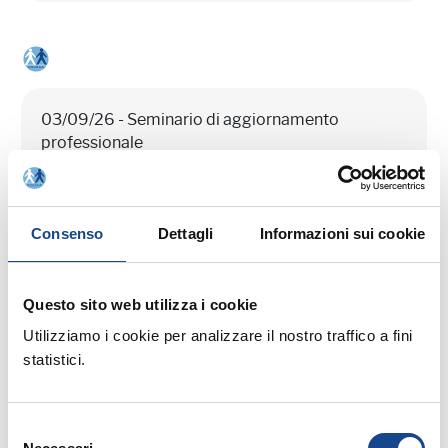
03/09/26 - Seminario di aggiornamento
professionale
CASTEL SAN PIETRO TERME (BO) -
La cittadinanza italiana dopo la legge
Consenso
Dettagli
Informazioni sui cookie
74/2025
Seminario di aggiornamento professionale
Questo sito web utilizza i cookie
Utilizziamo i cookie per analizzare il nostro traffico a fini
statistici.
Selezione