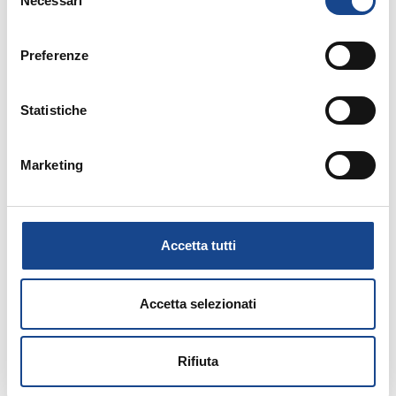
Necessari
del
14/09/26 - Corso riservato agli operatori del
consenso
Comune di Torre del Greco
Preferenze
TORRE DEL GRECO - Separazione e
divorzio
Statistiche
Corso riservato agli operatori del Comune di
Marketing
Torre del Greco
Accetta tutti
Accetta selezionati
15/09/26 - Corso riservato agli operatori del
Comune di Torre del Greco
Rifiuta
TORRE DEL GRECO - L'adozione