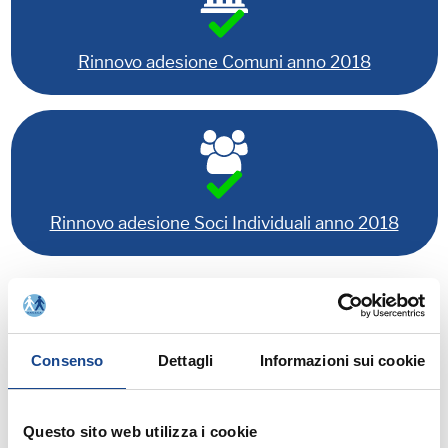
Rinnovo adesione Comuni anno 2018
Rinnovo adesione Soci Individuali anno 2018
Relatori:
- Esperto ANUSCA
CALVIGIONI Renzo
- Esperto ANUSCA
Consenso
PALMIERI Liliana
Dettagli
Informazioni sui cookie
Questo sito web utilizza i cookie