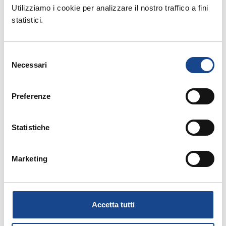
Allegati:
Utilizziamo i cookie per analizzare il nostro traffico a fini
statistici.
PROGRAMMA - SCHEDA DI ISCRIZIONE
Selezione
MATERIALE DIDATTICO
Necessari
del
consenso
Prossimi corsi in programma:
Preferenze
Statistiche
Marketing
25/08/26 - Seminario di aggiornamento
professionale
CASTEL SAN PIETRO TERME (BO) -
Accetta tutti
Estate all'ombra dei cipressi