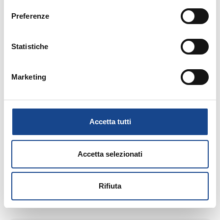
efficiente
Preferenze
Statistiche
Italia: eccellenza in Europa nell'Implementazione
del Single Digital Gateway
Marketing
Nuove regole per i Dirigenti pubblici: triplo esame
Accetta tutti
per accedere al ruolo definitivo
Accetta selezionati
Elezioni 2025: novità sui tempi delle consultazioni
Rifiuta
e sul voto dei fuorisede