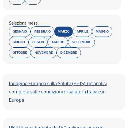
Seleziona mese:
GENNAIO
FEBBRAIO
MARZO
APRILE
MAGGIO
GIUGNO
LUGLIO
AGOSTO
SETTEMBRE
OTTOBRE
NOVEMBRE
DICEMBRE
Indagine Europea sulla Salute (EHIS): un'analisi
completa sulle condizioni di salute in Italia e in
Europa
PNRR: investimento da 150 milioni di euro per