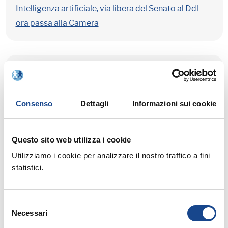
Intelligenza artificiale, via libera del Senato al Ddl:
ora passa alla Camera
Sentenza storica della Corte Suprema polacca per
le persone transgender
Consenso
Dettagli
Informazioni sui cookie
Corte Costituzionale: l'esclusione dei single
Questo sito web utilizza i cookie
dall'adozione di minori stranieri è incostituzionale
Utilizziamo i cookie per analizzare il nostro traffico a fini
statistici.
Digitalizzazione dei Servizi Civici: l'adozione
Selezione
Necessari
del
dell'ANSC per una Pubblica Amministrazione più
consenso