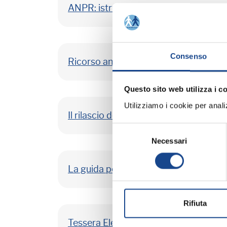
ANPR: istruzioni per accedere alla web 
Consenso
Ricorso anagrafico
Questo sito web utilizza i c
Utilizziamo i cookie per analizz
Il rilascio dell'identità digitale agli Ita
Selezione
Necessari
del
consenso
La guida per richiedenti protezione in
Rifiuta
Tessera Elettorale: indicazioni sulle g