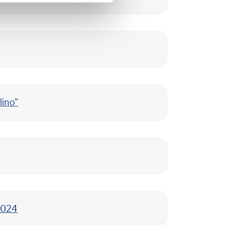
lino"
 2024