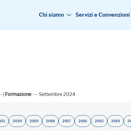
Chi siamo
Servizi e Convenzioni
-- |
Formazione
: --- Settembre 2024
021
2020
2019
2018
2017
2016
2015
2014
2