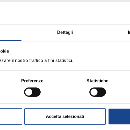
application con l'identità digitale
Dettagli
ookie
are il nostro traffico a fini statistici.
liani Residenti all'Estero
Preferenze
Statistiche
ternazionale in 14 lingue
Accetta selezionati
eneralità personali