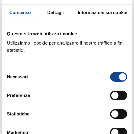
adempimenti in materia di propaganda elettorale.
Consenso
Dettagli
Informazioni sui cookie
Questo sito web utilizza i cookie
Elezioni comunali Regioni Trentino-Alto Adige,
Utilizziamo i cookie per analizzare il nostro traffico a fini
Sicilia e Sardegna: avvio revisione dinamica
statistici.
straordinaria delle liste elettorali
Selezione
Necessari
del
Richieste digitali certificati elettorali e
consenso
trasmissioni digitali designazioni dei
Preferenze
rappresentanti di lista
Statistiche
Vicesegretari comunali e segretari comunali:
Marketing