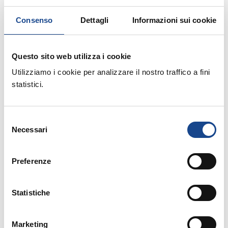
Consenso
Dettagli
Informazioni sui cookie
Elezioni Politiche del 4 Marzo 2018: le direttive in
materia di rimborso spese
Questo sito web utilizza i cookie
Utilizziamo i cookie per analizzare il nostro traffico a fini
statistici.
Prorogato al 2018 il divieto di autocertificazione
Selezione
per rilascio e rinnovo permesso di soggiorno
Necessari
del
consenso
Preferenze
DAT o testamento biologico: pubblicata la legge
Statistiche
ISTAT: le rilevazioni demografiche e sanitarie anno
Marketing