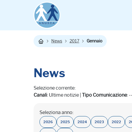
News
2017
Gennaio
News
Selezione corrente:
Canali
: Ultime notizie |
Tipo Comunicazione
: -
Seleziona anno:
2026
2025
2024
2023
2022
2