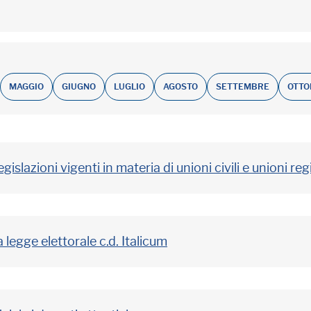
MAGGIO
GIUGNO
LUGLIO
AGOSTO
SETTEMBRE
OTTO
gislazioni vigenti in materia di unioni civili e unioni reg
 legge elettorale c.d. Italicum