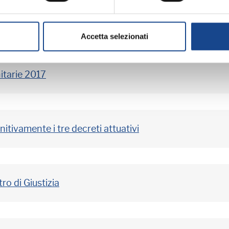
iche Comunali (LAC) entro il 28 febbraio 2017
Accetta selezionati
itarie 2017
initivamente i tre decreti attuativi
tro di Giustizia