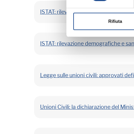
ISTAT: rilevazione delle Liste Anagraf
Rifiuta
ISTAT: rilevazione demografiche e san
Legge sulle unioni civili: approvati def
Unioni Civili: la dichiarazione del Minis