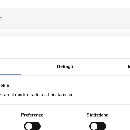
ro
rafici: i servizi disponibili
Dettagli
ookie
are il nostro traffico a fini statistici.
ici
Preferenze
Statistiche