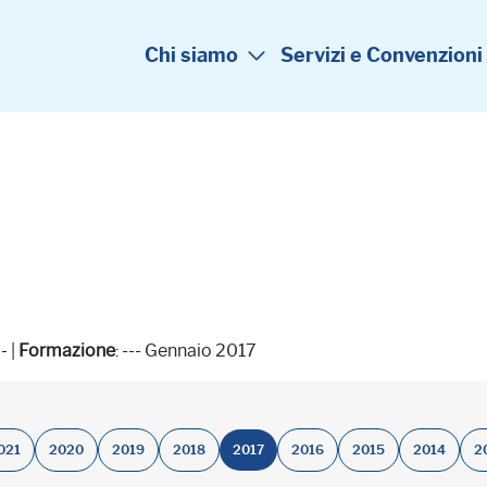
Chi siamo
Servizi e Convenzioni
-- |
Formazione
: --- Gennaio 2017
021
2020
2019
2018
2017
2016
2015
2014
2