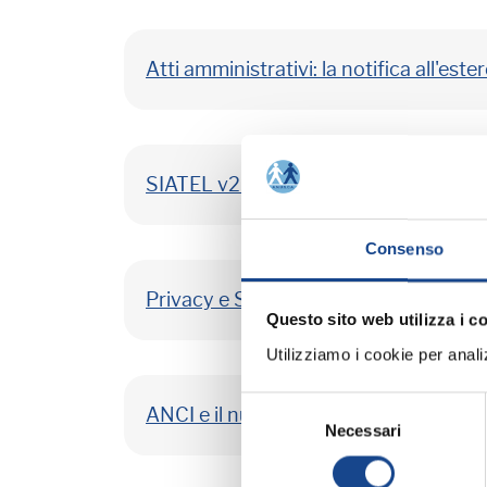
Atti amministrativi: la notifica all'este
SIATEL v2 - Punto FISCO - Servizi demog
Consenso
Privacy e SPID: la raccolta dei pareri
Questo sito web utilizza i c
Utilizziamo i cookie per analizz
Selezione
ANCI e il nuovo archivio dei numeri civ
Necessari
del
consenso