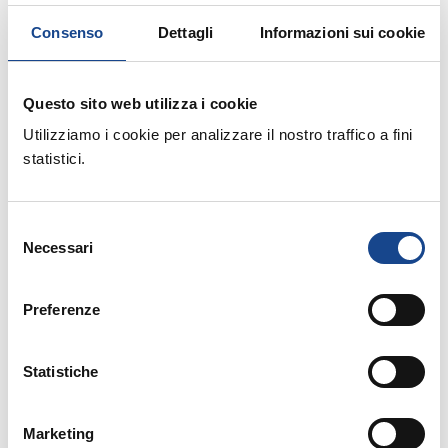
Consenso
Dettagli
Informazioni sui cookie
Elezioni europee ed amministrative del 25 maggio
2014: Recapito Plichi.
Questo sito web utilizza i cookie
Utilizziamo i cookie per analizzare il nostro traffico a fini
statistici.
Terzo Settore: consultazione pubblica on line per
la riforma.
Selezione
Necessari
del
consenso
Elezioni europee 2014, le agevolazioni per chi si
Preferenze
mette in viaggio
Statistiche
Elezioni europee 2014 - manifesti recanti le
Marketing
candidature e colore delle schede di votazione