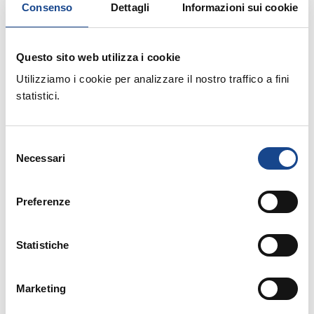
Consenso
Dettagli
Informazioni sui cookie
Anticorruzione elaborato dal Dipartimento della
Funzione Pubblica.
Questo sito web utilizza i cookie
Utilizziamo i cookie per analizzare il nostro traffico a fini
statistici.
Spam: come difendersi. Le indicazioni del Garante
privacy.
Selezione
Necessari
del
consenso
Istituiti due nuovi Comuni
Preferenze
Statistiche
Rifugiati e rimpatri, on line le Faq aggiornate per
presentare i progetti finanziati con i Fondi europei.
Marketing