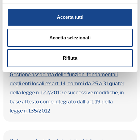
Raccolta delle sottoscrizioni dei referendum
Accetta tutti
abrogativi nazionali. Acquisizione per posta
elettronica certificata dei certificati di iscrizione
Accetta selezionati
dei sottoscrittori nelle liste elettorali.
Rifiuta
Gestione associata delle funzioni fondamentali
degli enti locali ex art. 14, commi da 25 a 31 quater
della legge n. 122/2010 e successive modifiche, in
base al testo come integrato dall'art. 19 della
legge n. 135/2012