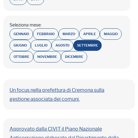
Seleziona mese:
GENNAIO
FEBBRAIO
MARZO
APRILE
MAGGIO
GIUGNO
LUGLIO
AGOSTO
SETTEMBRE
OTTOBRE
NOVEMBRE
DICEMBRE
Un focus nella prefettura di Cremona sulla
gestione associata dei comuni.
Approvato dalla CIVIT il Piano Nazionale
Anticorruzione elaborato dal Dipartimento della