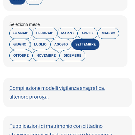
Seleziona mese:
GENNAIO
FEBBRAIO
MARZO
APRILE
MAGGIO
GIUGNO
LUGLIO
AGOSTO
SETTEMBRE
OTTOBRE
NOVEMBRE
DICEMBRE
Compilazione modelli vigilanza anagrafica:
ulteriore proroga.
Pubblicazioni di matrimonio con cittadino
straniero sprovvisto di permesso di soggiorno.