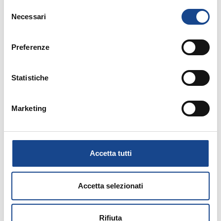
Selezione
Necessari
del
consenso
Ultimo termine per la compilazione dei modelli di
Preferenze
Vigilanza Anagrafica sul sito del Ministero
dell'Interno Servizi Demografici.
Statistiche
Marketing
Progetti di legge alla data del 5/9/2008 presenti
sul sito della Camera dei Deputati di interesse per i
Servizi Demografici.
Accetta tutti
Accetta selezionati
Referendum locali fissati per il 21 e 22 settembre
2008.
Rifiuta