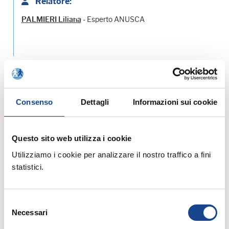
Relatore:
- Esperto ANUSCA
PALMIERI Liliana
Allegati:
PROGRAMMA - SCHEDA DI ISCRIZIONE
Consenso
Dettagli
Informazioni sui cookie
MATERIALE DIDATTICO
Questo sito web utilizza i cookie
Utilizziamo i cookie per analizzare il nostro traffico a fini
Prossimi corsi in programma:
statistici.
Selezione
Necessari
del
consenso