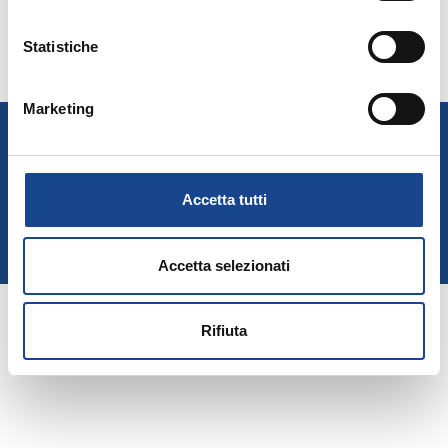
Statistiche
Marketing
A.N.U.S.C.A.
Associazione Nazionale Ufficiali di Stato Civile e d'Anagrafe
P. IVA 00705281202
Accetta tutti
Privacy Policy
Cookie Policy
Accetta selezionati
Rifiuta