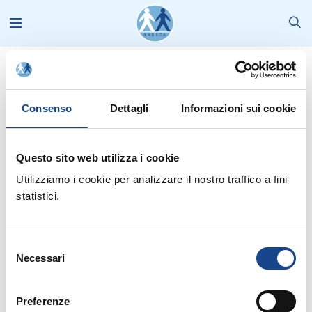
Corsi in programma
2025
Settembre
Consenso
Dettagli
Informazioni sui cookie
Corsi in programma
Selezione corrente:
Questo sito web utilizza i cookie
Canali
: Eventi, Formazione e corsi |
Tipo Comunicazione
: --- |
Formazione
: Accademia, Regioni Settembre 2025
Utilizziamo i cookie per analizzare il nostro traffico a fini
statistici.
Seleziona anno:
2026
Selezione
Necessari
del
consenso
Seleziona mese:
SETTEMBRE
Preferenze