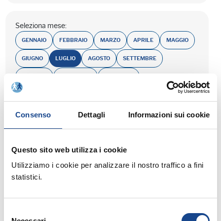
Seleziona mese:
GENNAIO
FEBBRAIO
MARZO
APRILE
MAGGIO
GIUGNO
LUGLIO
AGOSTO
SETTEMBRE
OTTOBRE
NOVEMBRE
DICEMBRE
Consenso
Dettagli
Informazioni sui cookie
Questo sito web utilizza i cookie
Utilizziamo i cookie per analizzare il nostro traffico a fini
26/07/22 - Seminario di aggiornamento
statistici.
professionale
CASTEL SAN PIETRO TERME (BO)
- Atti e sentenze dall'estero:
Selezione
Necessari