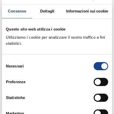
Consenso
Dettagli
Informazioni sui cookie
Seleziona mese:
GENNAIO
FEBBRAIO
MARZO
APRILE
MAGGIO
Questo sito web utilizza i cookie
GIUGNO
LUGLIO
AGOSTO
SETTEMBRE
Utilizziamo i cookie per analizzare il nostro traffico a fini
OTTOBRE
NOVEMBRE
DICEMBRE
statistici.
Selezione
Necessari
del
consenso
Preferenze
24/01/22 - Convegno di aggiornamento
professionale
Statistiche
CASTEL SAN PIETRO TERME (BO) - I
cittadini stranieri e comunitari, tutto
Marketing