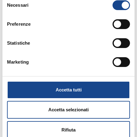
Corso abilitante di formazione e qualificazione
Necessari
del
per Messi Comunali
consenso
Preferenze
Statistiche
Marketing
12/10/21 - Convegno di aggiornamento
professionale
CASTEL SAN PIETRO TERME (BO) -
Accetta tutti
Primi passi in anagrafe: dallo sportello
al backoffice. Tutti i procedimenti dalla
Accetta selezionati
a alla z con l'avvento di ANPR
Rifiuta
Convegno di aggiornamento professionale