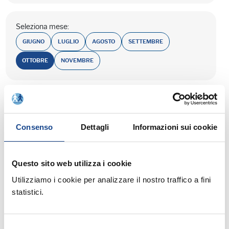
Seleziona mese:
GIUGNO
LUGLIO
AGOSTO
SETTEMBRE
OTTOBRE
NOVEMBRE
Consenso
Dettagli
Informazioni sui cookie
26/10/21 - Corso abilitante di formazione e
Questo sito web utilizza i cookie
qualificazione per Messi Comunali
Utilizziamo i cookie per analizzare il nostro traffico a fini
CASTEL SAN PIETRO TERME (BO) -
statistici.
La notifica degli atti
Selezione