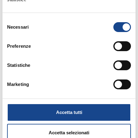
Selezione
Necessari
del
consenso
Preferenze
19/03/18 - Pomeriggio di Studio
SEVESO (MB) - Il minore in Anagrafe e
Statistiche
nello Stato Civile
Marketing
Pomeriggio di Studio
Accetta tutti
Accetta selezionati