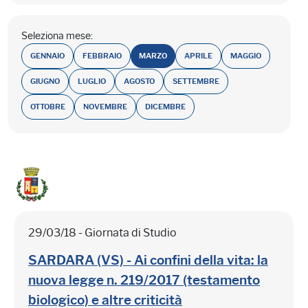
Seleziona mese:
GENNAIO
FEBBRAIO
MARZO
APRILE
MAGGIO
GIUGNO
LUGLIO
AGOSTO
SETTEMBRE
OTTOBRE
NOVEMBRE
DICEMBRE
29/03/18 - Giornata di Studio
SARDARA (VS) - Ai confini della vita: la
nuova legge n. 219/2017 (testamento
biologico) e altre criticità